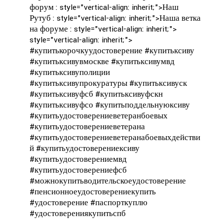
форум : style="vertical-align: inherit;">
Наш
Рутуб : style="vertical-align: inherit;">
Наша ветка
на форуме : style="vertical-align: inherit;">
style="vertical-align: inherit;">
#купитькорочкуудостоверение #купитьксиву
#купитьксивувмоскве #купитьксивумвд
#купитьксивуполиции
#купитьксивупрокуратуры #купитьксивуск
#купитьксивуфсб #купитьксивуфскн
#купитьксивуфсо #купитьподдельнуюксиву
#купитьудостоверениеветеранбоевых
#купитьудостоверениеветерана
#купитьудостоверениеветеранабоевыхдействи
й #купитьудостоверениексиву
#купитьудостоверениемвд
#купитьудостоверениефсб
#можнокупитьводительскоеудостоверение
#пенсионноеудостоверениекупить
#удостоверение #паспорткуплю
#удостоверениякупитьспб