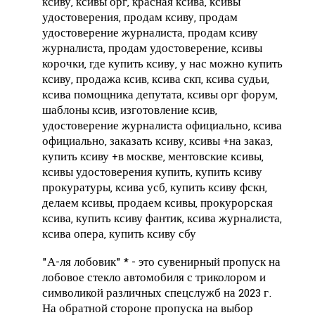
ксиву, ксивы орг, красная ксива, ксивы
удостоверения, продам ксиву, продам
удостоверение журналиста, продам ксиву
журналиста, продам удостоверение, ксивы
корочки, где купить ксиву, у нас можно купить
ксиву, продажа ксив, ксива скп, ксива судьи,
ксива помощника депутата, ксивы орг форум,
шаблоны ксив, изготовление ксив,
удостоверение журналиста официально, ксива
официально, заказать ксиву, ксивы +на заказ,
купить ксиву +в москве, ментовские ксивы,
ксивы удостоверения купить, купить ксиву
прокуратуры, ксива усб, купить ксиву фскн,
делаем ксивы, продаем ксивы, прокурорская
ксива, купить ксиву фантик, ксива журналиста,
ксива опера, купить ксиву сбу
"А-ля лобовик" * - это сувенирный пропуск на
лобовое стекло автомобиля с триколором и
символикой различных спецслужб на 2023 г.
На обратной стороне пропуска на выбор