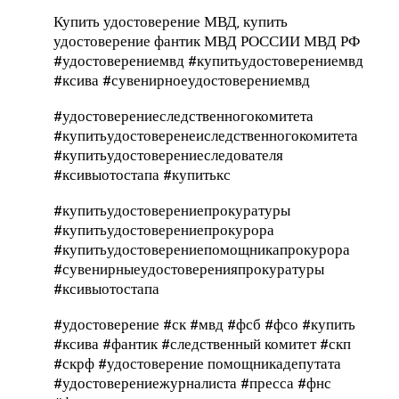
Купить удостоверение МВД, купить
удостоверение фантик МВД РОССИИ МВД РФ
#удостоверениемвд #купитьудостоверениемвд
#ксива #сувенирноеудостоверениемвд
#удостоверениеследственногокомитета
#купитьудостоверенеиследственногокомитета
#купитьудостоверениеследователя
#ксивыотостапа #купитькс
#купитьудостоверениепрокуратуры
#купитьудостоверениепрокурора
#купитьудостоверениепомощникапрокурора
#сувенирныеудостоверенияпрокуратуры
#ксивыотостапа
#удостоверение #ск #мвд #фсб #фсо #купить
#ксива #фантик #следственный комитет #скп
#скрф #удостоверение помощникадепутата
#удостоверениежурналиста #пресса #фнс