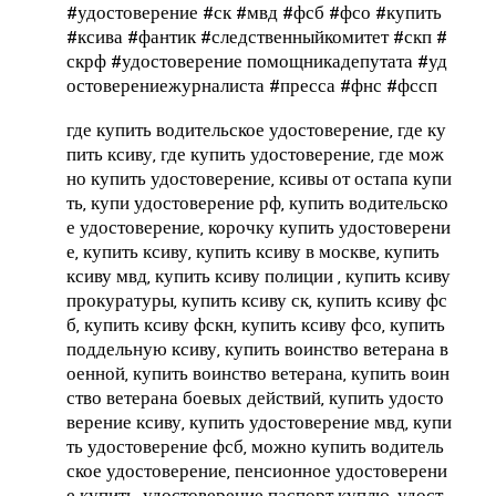
#удостоверение #ск #мвд #фсб #фсо #купить
#ксива #фантик #следственныйкомитет #скп #
скрф #удостоверение помощникадепутата #уд
остоверениежурналиста #пресса #фнс #фссп
где купить водительское удостоверение, где ку
пить ксиву, где купить удостоверение, где мож
но купить удостоверение, ксивы от остапа купи
ть, купи удостоверение рф, купить водительско
е удостоверение, корочку купить удостоверени
е, купить ксиву, купить ксиву в москве, купить
ксиву мвд, купить ксиву полиции , купить ксиву
прокуратуры, купить ксиву ск, купить ксиву фс
б, купить ксиву фскн, купить ксиву фсо, купить
поддельную ксиву, купить воинство ветерана в
оенной, купить воинство ветерана, купить воин
ство ветерана боевых действий, купить удосто
верение ксиву, купить удостоверение мвд, купи
ть удостоверение фсб, можно купить водитель
ское удостоверение, пенсионное удостоверени