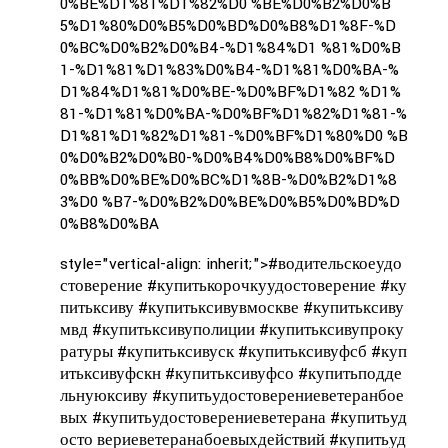
0%BE%D1%81%D1%82%D0 %BE%D0%B2%D0%B
5%D1%80%D0%B5%D0%BD%D0%B8%D1%8F-%D
0%BC%D0%B2%D0%B4-%D1%84%D1 %81%D0%B
1-%D1%81%D1%83%D0%B4-%D1%81%D0%BA-%
D1%84%D1%81%D0%BE-%D0%BF%D1%82 %D1%
81-%D1%81%D0%BA-%D0%BF%D1%82%D1%81-%
D1%81%D1%82%D1%81-%D0%BF%D1%80%D0 %B
0%D0%B2%D0%B0-%D0%B4%D0%B8%D0%BF%D
0%BB%D0%BE%D0%BC%D1%8B-%D0%B2%D1%8
3%D0 %B7-%D0%B2%D0%BE%D0%B5%D0%BD%D
0%B8%D0%BA
style="vertical-align: inherit;">
#водительскоеудо
стоверение #купитькорочкуудостоверение #ку
питьксиву #купитьксивувмоскве #купитьксиву
мвд #купитьксивуполиции #купитьксивупроку
ратуры #купитьксивуск #купитьксивуфсб #куп
итьксивуфскн #купитьксивуфсо #купитьподде
льнуюксиву #купитьудостоверениеветеранбое
вых #купитьудостоверениеветерана #купитьуд
осто вериеветеранабоевыхдействий #купитьуд