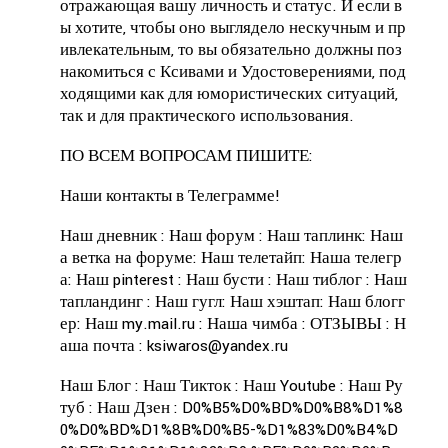
отражающая вашу личность и статус.
И если в
ы хотите, чтобы оно выглядело нескучным и пр
ивлекательным, то вы обязательно должны поз
накомиться с Ксивами и Удостоверениями, под
ходящими как для юмористических ситуаций,
так и для практического использования.
ПО ВСЕМ ВОПРОСАМ ПИШИТЕ:
Наши контакты в Телеграмме!
Наш дневник :
Наш форум :
Наш таплинк:
Наш
а ветка на форуме:
Наш телетайп:
Наша телегр
а:
Наш pinterest :
Наш бусти :
Наш тиблог :
Наш
тапландинг :
Наш гугл:
Наш хэштап:
Наш блогг
ер:
Наш my.mail.ru :
Наша чимба :
ОТЗЫВЫ :
Н
аша почта :
ksiwaros@yandex.ru
Наш Блог :
Наш Тикток :
Наш Youtube :
Наш Ру
туб :
Наш Дзен :
D0%B5%D0%BD%D0%B8%D1%8
0%D0%BD%D1%8B%D0%B5-%D1%83%D0%B4%D