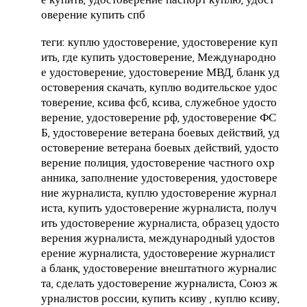
е купить, удостоверение паспорт куплю, удост
оверение купить спб
теги: куплю удостоверение, удостоверение куп
ить, где купить удостоверение, Международно
е удостоверение, удостоверение МВД, бланк уд
остоверения скачать, куплю водительское удос
товерение, ксива фсб, ксива, служебное удосто
верение, удостоверение рф, удостоверение ФС
Б, удостоверение ветерана боевых действий, уд
остоверение ветерана боевых действий, удосто
верение полиция, удостоверение частного охр
анника, заполнение удостоверения, удостовере
ние журналиста, куплю удостоверение журнал
иста, купить удостоверение журналиста, получ
ить удостоверение журналиста, образец удосто
верения журналиста, международный удостов
ерение журналиста, удостоверение журналист
а бланк, удостоверение внештатного журналис
та, сделать удостоверение журналиста, Союз ж
урналистов россии, купить ксиву , куплю ксиву,