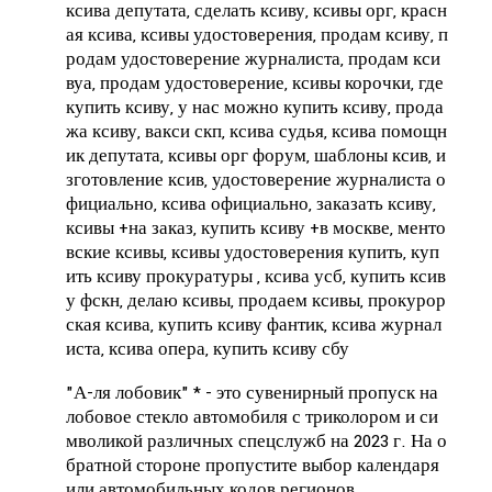
ксива депутата, сделать ксиву, ксивы орг, красн
ая ксива, ксивы удостоверения, продам ксиву, п
родам удостоверение журналиста, продам кси
вуа, продам удостоверение, ксивы корочки, где
купить ксиву, у нас можно купить ксиву, прода
жа ксиву, вакси скп, ксива судья, ксива помощн
ик депутата, ксивы орг форум, шаблоны ксив, и
зготовление ксив, удостоверение журналиста о
фициально, ксива официально, заказать ксиву,
ксивы +на заказ, купить ксиву +в москве, менто
вские ксивы, ксивы удостоверения купить, куп
ить ксиву прокуратуры , ксива усб, купить ксив
у фскн, делаю ксивы, продаем ксивы, прокурор
ская ксива, купить ксиву фантик, ксива журнал
иста, ксива опера, купить ксиву сбу
"А-ля лобовик" * - это сувенирный пропуск на
лобовое стекло автомобиля с триколором и си
мволикой различных спецслужб на 2023 г.
На о
братной стороне пропустите выбор календаря
или автомобильных кодов регионов.