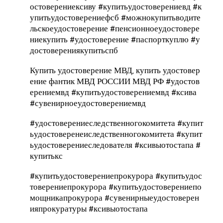
остоверениексиву #купитьудостоверениевд #к
упитьудостоверениефсб #можнокупитьводите
льскоеудостоверение #пенсионноеудостовере
ниекупить #удостоверение #паспорткуплю #у
достоверениякупитьспб
Купить удостоверение МВД, купить удостовер
ение фантик МВД РОССИИ МВД РФ #удостов
ерениемвд #купитьудостоверениемвд #ксива
#сувенирноеудостоверениемвд
#удостоверениеследственногокомитета #купит
ьудостоверенеиследственногокомитета #купит
ьудостоверениеследователя #ксивыотостапа #
купитькс
#купитьудостоверениепрокурора #купитьудос
товерениепрокурора #купитьудостоверениепо
мощникапрокурора #сувенирныеудостоверен
ияпрокуратуры #ксивыотостапа